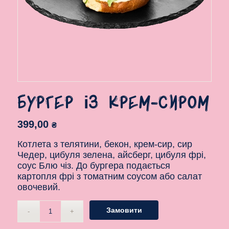
Бургер із крем-сиром
399,00
₴
Котлета з телятини, бекон, крем-сир, сир
Чедер, цибуля зелена, айсберг, цибуля фрі,
соус Блю чіз. До бургера подається
картопля фрі з томатним соусом або салат
овочевий.
Замовити